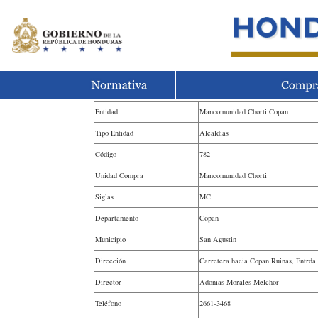
Entidad
Mancomunidad Chorti Copan
Tipo Entidad
Alcaldias
Código
782
Unidad Compra
Mancomunidad Chorti
Siglas
MC
Departamento
Copan
Municipio
San Agustin
Dirección
Carretera hacia Copan Ruinas, Entrda 
Director
Adonias Morales Melchor
Teléfono
2661-3468