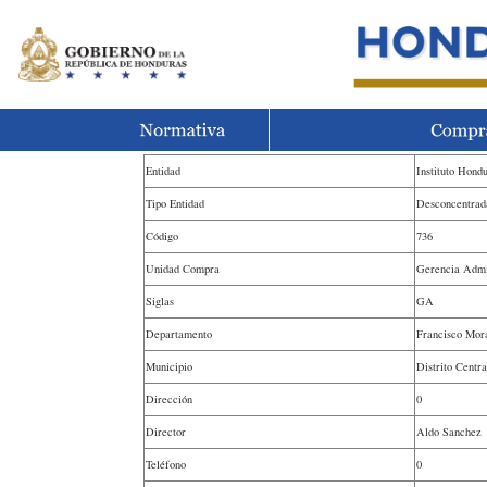
Entidad
Instituto Hond
Tipo Entidad
Desconcentrad
Código
736
Unidad Compra
Gerencia Admi
Siglas
GA
Departamento
Francisco Mor
Municipio
Distrito Centra
Dirección
0
Director
Aldo Sanchez
Teléfono
0