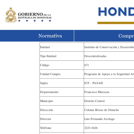
Entidad
Instituto de Conservación y Desarrollo
Tipo Entidad
Descentralizadas
Código
671
Unidad Compra
Programa de Apoyo a la Seguridad Al
Siglas
ICF - PASAH
Departamento
Francisco Morazan
Municipio
Distrito Central
Dirección
Colonia Brisas de Olancho
Director
Luis Fernando Archaga
Teléfono
2223-0426