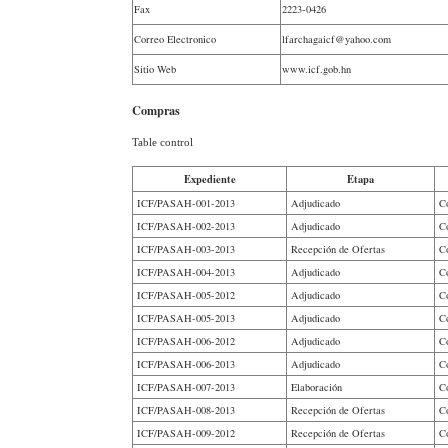
Fax
2223-0426
Correo Electronico
lfarchagaicf@yahoo.com
Sitio Web
www.icf.gob.hn
Compras
Table control
Expediente
Etapa
ICF/PASAH-001-2013
Adjudicado
C
ICF/PASAH-002-2013
Adjudicado
C
ICF/PASAH-003-2013
Recepción de Ofertas
C
ICF/PASAH-004-2013
Adjudicado
C
ICF/PASAH-005-2012
Adjudicado
C
ICF/PASAH-005-2013
Adjudicado
C
ICF/PASAH-006-2012
Adjudicado
C
ICF/PASAH-006-2013
Adjudicado
C
ICF/PASAH-007-2013
Elaboración
C
ICF/PASAH-008-2013
Recepción de Ofertas
C
ICF/PASAH-009-2012
Recepción de Ofertas
C