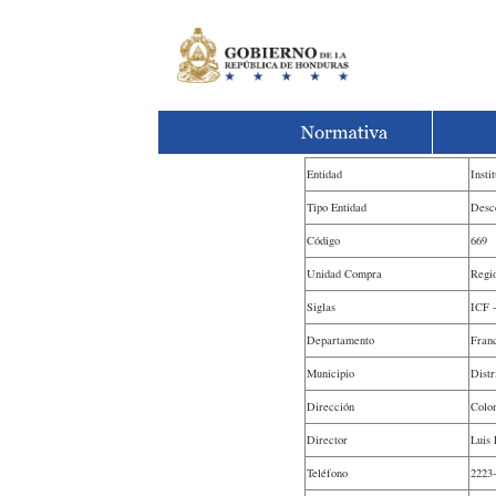
Entidad
Insti
Tipo Entidad
Desc
Código
669
Unidad Compra
Regi
Siglas
ICF 
Departamento
Fran
Municipio
Distr
Dirección
Colo
Director
Luis
Teléfono
2223