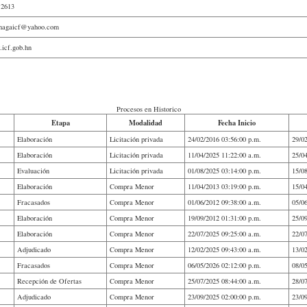
-2613
chagaicf@yahoo.com
icf.gob.hn
Procesos en Historico
Etapa
Modalidad
Fecha Inicio
Elaboración
Licitación privada
24/02/2016 03:56:00 p.m.
29/0
Elaboración
Licitación privada
11/04/2025 11:22:00 a.m.
25/0
Evaluación
Licitación privada
01/08/2025 03:14:00 p.m.
15/0
Elaboración
Compra Menor
11/04/2013 03:19:00 p.m.
15/0
Fracasados
Compra Menor
01/06/2012 09:38:00 a.m.
05/0
Elaboración
Compra Menor
19/09/2012 01:31:00 p.m.
25/0
Elaboración
Compra Menor
22/07/2025 09:25:00 a.m.
22/0
Adjudicado
Compra Menor
12/02/2025 09:43:00 a.m.
13/0
Fracasados
Compra Menor
06/05/2026 02:12:00 p.m.
08/0
Recepción de Ofertas
Compra Menor
25/07/2025 08:44:00 a.m.
28/0
Adjudicado
Compra Menor
23/09/2025 02:00:00 p.m.
23/0