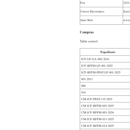
Fax
2223
Correo Electronico
lfar
Sitio Web
www.
Compras
Table control
Expediente
ICF-LP-GA-002-2016
ICF-RFFM-LP-001-2025
ICF-RFFM-PPAT-LP-001-2025
001-2013
006
010
CM-ICF-PPAT-119-2025
CM-ICF-RFFM-003-2025
CM-ICF-RFFM-003-2026
CM-ICF-RFFM-013-2025
CM-ICF-RFFM-014-2025