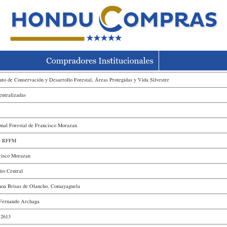
tuto de Conservación y Desarrollo Forestal, Áreas Protegidas y Vida Silvestre
entralizadas
onal Forestal de Francisco Morazan
- RFFM
cisco Morazan
ito Central
noa Brisas de Olancho, Comayaguela
 Fernando Archaga
-2613