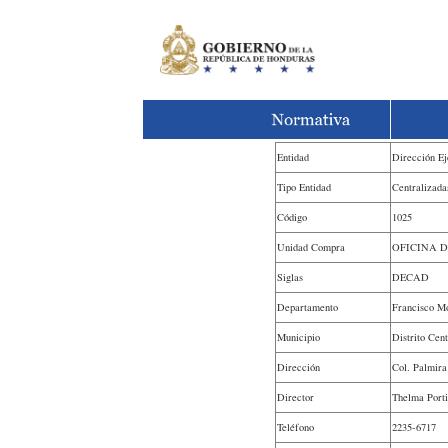
Entidad
Dirección Ej
Tipo Entidad
Centralizada
Código
1025
Unidad Compra
OFICINA 
Siglas
DECAD
Departamento
Francisco M
Municipio
Distrito Cent
Dirección
Col. Palmira
Director
Thelma Porti
Teléfono
2235-6717