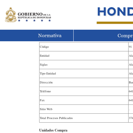
Código
91
Entidad
Alc
Siglas
Alc
Tipo Entidad
Alc
Dirección
Bar
Teléfono
64
Fax
64
Sitio Web
.
Total Procesos Publicados
37
Unidades Compra