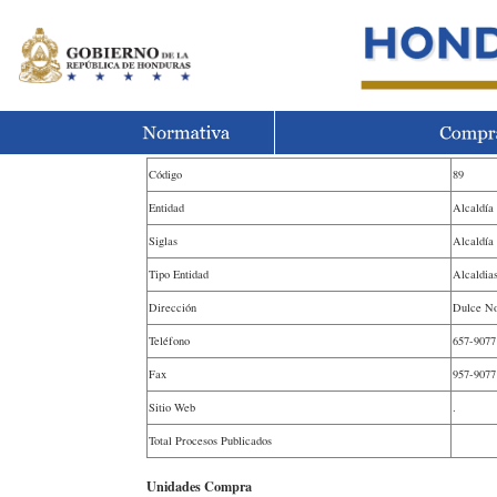
Código
89
Entidad
Alcaldía
Siglas
Alcaldía
Tipo Entidad
Alcaldia
Dirección
Dulce N
Teléfono
657-9077
Fax
957-9077
Sitio Web
.
Total Procesos Publicados
Unidades Compra