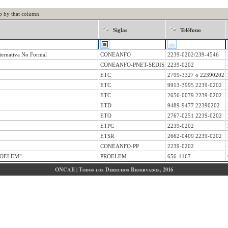
p by that column
Siglas
Teléfono
ternativa No Formal
CONEANFO
2239-0202/239-4546
CONEANFO-PNET-SEDIS
2239-0202
ETC
2799-3327 o 22390202
ETC
9913-3995 2239-0202
ETC
2656-0079 2239-0202
ETD
9489-9477 22390202
ETO
2767-0251 2239-0202
ETPC
2239-0202
ETSR
2662-0409 2239-0202
CONEANFO-PP
2239-0202
PROELEM"
PROELEM
656-1167
ONCAE | Todos los Derechos Reservados, 2016