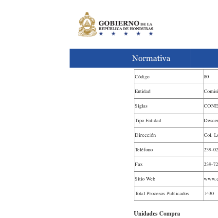
Código
80
Entidad
Comisi
Siglas
CON
Tipo Entidad
Descen
Dirección
Col. L
Teléfono
239-02
Fax
239-7
Sitio Web
www.c
Total Procesos Publicados
1430
Unidades Compra