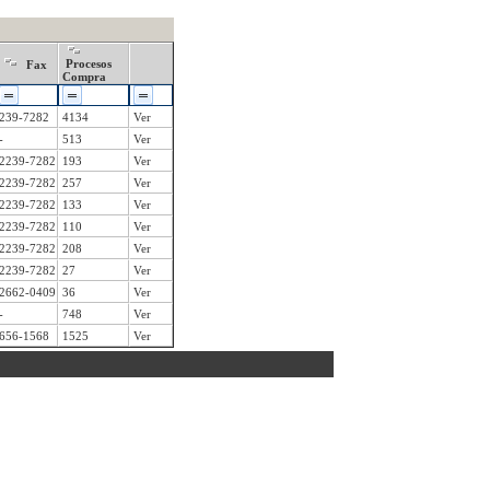
Procesos
Fax
Compra
239-7282
4134
Ver
-
513
Ver
2239-7282
193
Ver
2239-7282
257
Ver
2239-7282
133
Ver
2239-7282
110
Ver
2239-7282
208
Ver
2239-7282
27
Ver
2662-0409
36
Ver
-
748
Ver
656-1568
1525
Ver