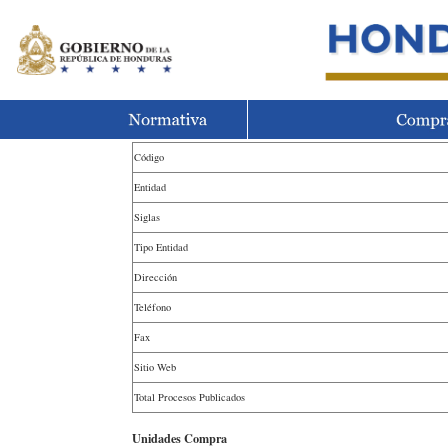
Código
Entidad
Siglas
Tipo Entidad
Dirección
Teléfono
Fax
Sitio Web
Total Procesos Publicados
Unidades Compra