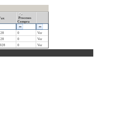
Procesos
Fax
Compra
928
0
Ver
928
0
Ver
928
0
Ver