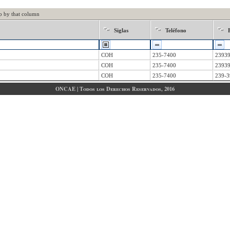
p by that column
Siglas
Teléfono
COH
235-7400
2393
COH
235-7400
2393
COH
235-7400
239-3
ONCAE | Todos los Derechos Reservados, 2016