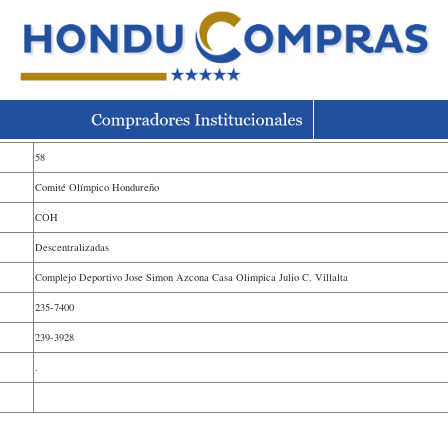
58
Comité Olímpico Hondureño
COH
Descentralizadas
Complejo Deportivo Jose Simon Azcona Casa Olimpica Julio C. Villalta
235-7400
239-3928
.