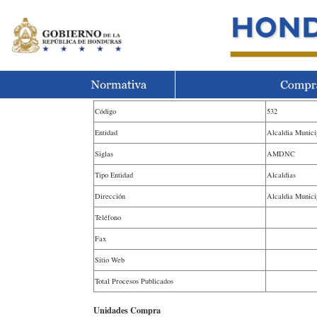
Código
532
Entidad
Alcaldia Munic
Siglas
AMDNC
Tipo Entidad
Alcaldias
Dirección
Alcaldia Munic
Teléfono
Fax
Sitio Web
Total Procesos Publicados
Unidades Compra