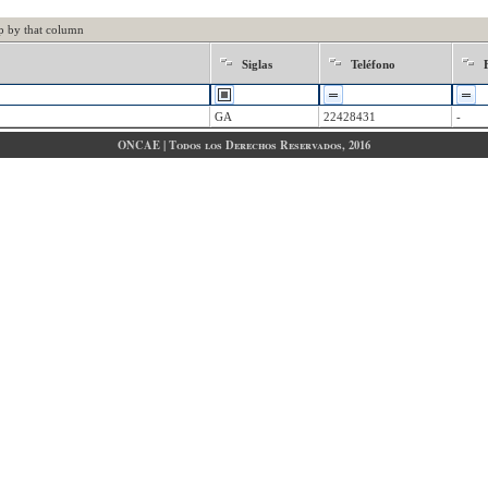
p by that column
Siglas
Teléfono
GA
22428431
-
ONCAE | Todos los Derechos Reservados, 2016