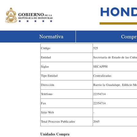
Código
525
Entidad
Secretaría de Estado de las Cult
Siglas
SECAPPH
Tipo Entidad
Centralizadas
Dirección
Barrio la Guadalupe, Edificio Mo
Teléfono
22354714
Fax
22354714
Sitio Web
-
Total Procesos Publicados
2045
Unidades Compra