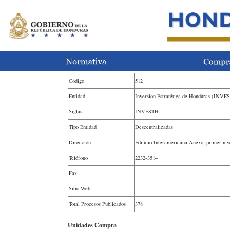
Código
512
Entidad
Inversión Estratétiga de Honduras (INVE
Siglas
INVESTH
Tipo Entidad
Descentralizadas
Dirección
Edificio Interamericana Anexo, primer niv
Teléfono
2232-3514
Fax
-
Sitio Web
-
Total Procesos Publicados
378
Unidades Compra