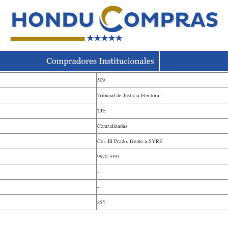
509
Tribunal de Justicia Electoral
TJE
Centralizadas
Col. El Prado, frente a SYRE
9970-3393
-
-
855