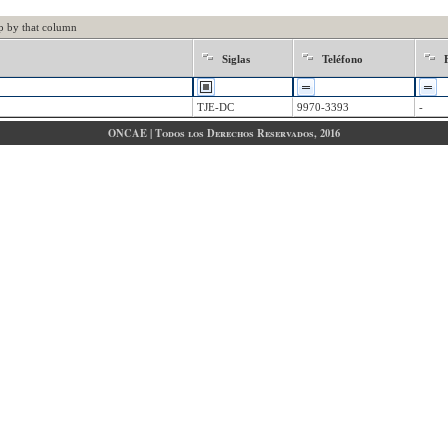
p by that column
Siglas
Teléfono
TJE-DC
9970-3393
-
ONCAE | Todos los Derechos Reservados, 2016