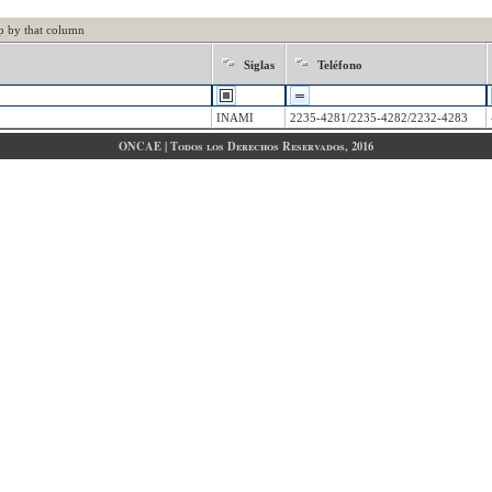
p by that column
Siglas
Teléfono
INAMI
2235-4281/2235-4282/2232-4283
ONCAE | Todos los Derechos Reservados, 2016