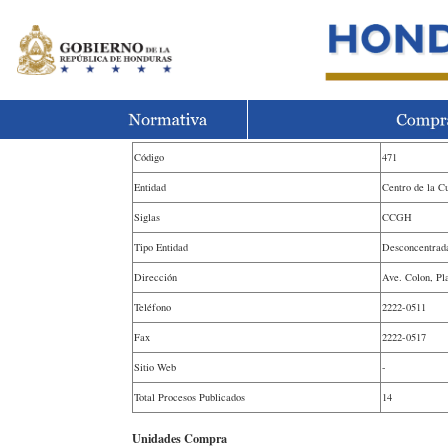
Código
471
Entidad
Centro de la C
Siglas
CCGH
Tipo Entidad
Desconcentrad
Dirección
Ave. Colon, Pla
Teléfono
2222-0511
Fax
2222-0517
Sitio Web
-
Total Procesos Publicados
14
Unidades Compra