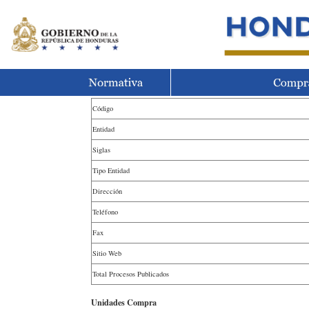
Código
Entidad
Siglas
Tipo Entidad
Dirección
Teléfono
Fax
Sitio Web
Total Procesos Publicados
Unidades Compra