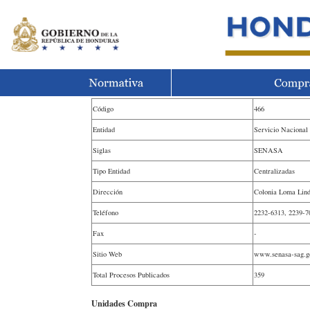
Código
466
Entidad
Servicio Nacional
Siglas
SENASA
Tipo Entidad
Centralizadas
Dirección
Colonia Loma Lind
Teléfono
2232-6313, 2239-7
Fax
-
Sitio Web
www.senasa-sag.g
Total Procesos Publicados
359
Unidades Compra