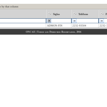
p by that column
Siglas
Teléfono
ADMON-FIN
2232-93504
2232-
ONCAE | Todos los Derechos Reservados, 2016