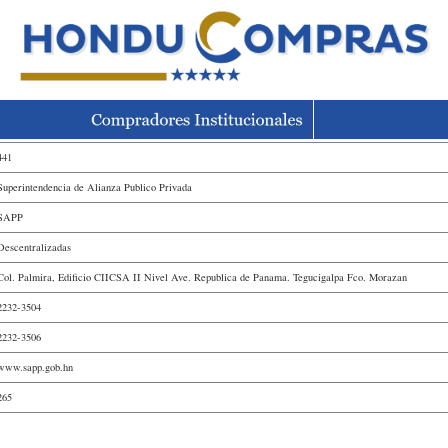
441
Superintendencia de Alianza Publico Privada
SAPP
Descentralizadas
Col. Palmira, Edificio CIICSA II Nivel Ave. Republica de Panama. Tegucigalpa Fco. Morazan
2232-3504
2232-3506
www.sapp.gob.hn
265