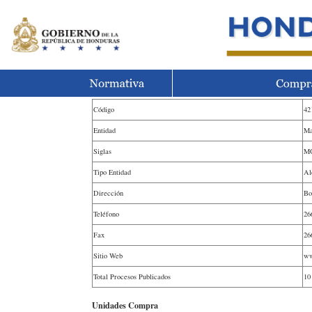
Código
42
Entidad
Ma
Siglas
M
Tipo Entidad
Al
Dirección
Bo
Teléfono
26
Fax
26
Sitio Web
ww
Total Procesos Publicados
10
Unidades Compra