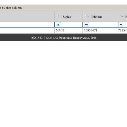
p by that column
Siglas
Teléfono
MMFI
78954671
78954
ONCAE | Todos los Derechos Reservados, 2016