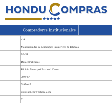
414
Mancomunidad de Municipios Fronterizos de Intibuca
MMFI
Descentralizadas
Edificio Municipal,Barrio el Centro
7895467
78954617
www.notiene@notiene.com
22