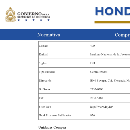
Código
400
Entidad
Instituto Nacional de la Juventu
Siglas
INJ
Tipo Entidad
Centralizadas
Dirección
Blvd Suyapa, Col. Florencia No
Teléfono
2232-0200
Fax
2235-5181
Sitio Web
http://www.inj.hn/
Total Procesos Publicados
956
Unidades Compra