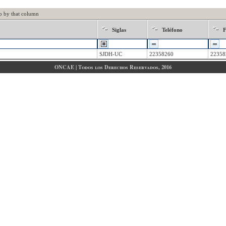
p by that column
Siglas
Teléfono
SJDH-UC
22358260
22358
ONCAE | Todos los Derechos Reservados, 2016