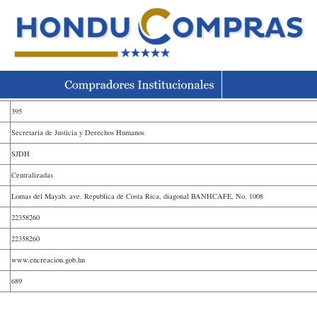
395
Secretaria de Justicia y Derechos Humanos
SJDH
Centralizadas
Lomas del Mayab, ave. Republica de Costa Rica, diagonal BANHCAFE, No. 1008
22358260
22358260
www.encreacion.gob.hn
689