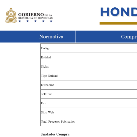
Código
Entidad
Siglas
Tipo Entidad
Dirección
Teléfono
Fax
Sitio Web
Total Procesos Publicados
Unidades Compra