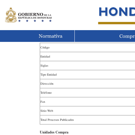
Código
Entidad
Siglas
Tipo Entidad
Dirección
Teléfono
Fax
Sitio Web
Total Procesos Publicados
Unidades Compra