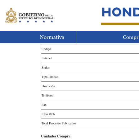
Código
Entidad
Siglas
Tipo Entidad
Dirección
Teléfono
Fax
Sitio Web
Total Procesos Publicados
Unidades Compra