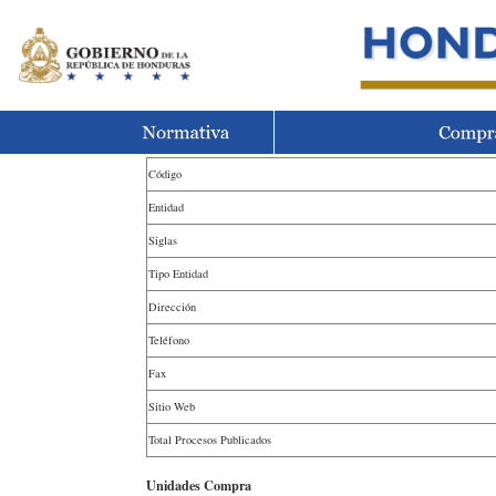
Código
Entidad
Siglas
Tipo Entidad
Dirección
Teléfono
Fax
Sitio Web
Total Procesos Publicados
Unidades Compra