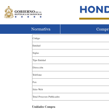
Código
Entidad
Siglas
Tipo Entidad
Dirección
Teléfono
Fax
Sitio Web
Total Procesos Publicados
Unidades Compra