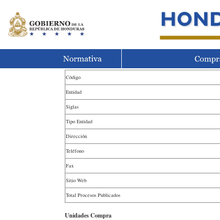
Código
Entidad
Siglas
Tipo Entidad
Dirección
Teléfono
Fax
Sitio Web
Total Procesos Publicados
Unidades Compra