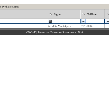
p by that column
Siglas
Teléfono
Alcaldía Municipal d
791-0004
.
ONCAE | Todos los Derechos Reservados, 2016