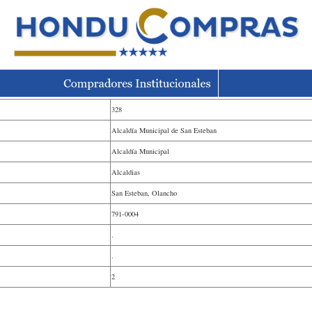
328
Alcaldía Municipal de San Esteban
Alcaldía Municipal
Alcaldias
San Esteban, Olancho
791-0004
.
.
2