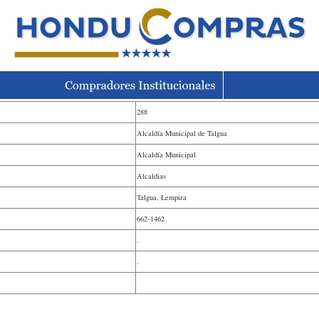
288
Alcaldía Municipal de Talgua
Alcaldía Municipal
Alcaldias
Talgua, Lempira
662-1462
.
.