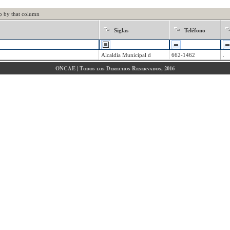
p by that column
Siglas
Teléfono
Alcaldía Municipal d
662-1462
.
ONCAE | Todos los Derechos Reservados, 2016