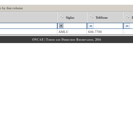
p by that column
Siglas
Teléfono
AMLU
640-7700
.
ONCAE | Todos los Derechos Reservados, 2016