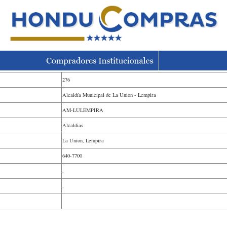
276
Alcaldía Municipal de La Union - Lempira
AM-LULEMPIRA
Alcaldias
La Union, Lempira
640-7700
.
.