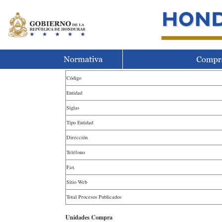
Código
Entidad
Siglas
Tipo Entidad
Dirección
Teléfono
Fax
Sitio Web
Total Procesos Publicados
Unidades Compra