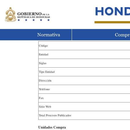
Código
Entidad
Siglas
Tipo Entidad
Dirección
Teléfono
Fax
Sitio Web
Total Procesos Publicados
Unidades Compra