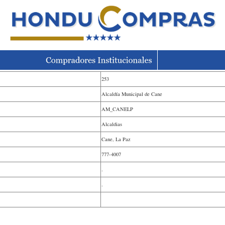
253
Alcaldía Municipal de Cane
AM_CANELP
Alcaldias
Cane, La Paz
777-4007
.
.