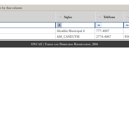
p by that column
Siglas
Teléfono
Alcaldía Municipal d
777-4007
.
AM_CANEUTM
2774-4067
95
ONCAE | Todos los Derechos Reservados, 2016