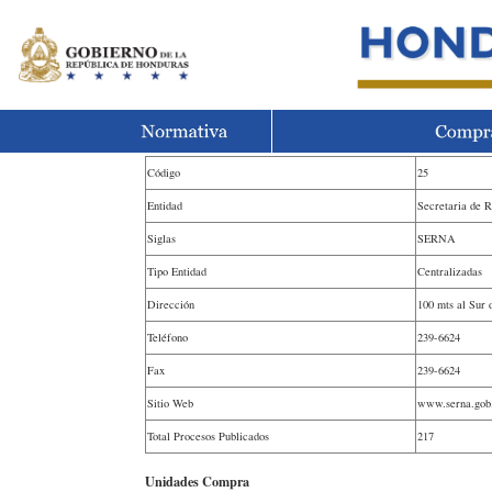
Código
25
Entidad
Secretaria de 
Siglas
SERNA
Tipo Entidad
Centralizadas
Dirección
100 mts al Sur 
Teléfono
239-6624
Fax
239-6624
Sitio Web
www.serna.gob
Total Procesos Publicados
217
Unidades Compra