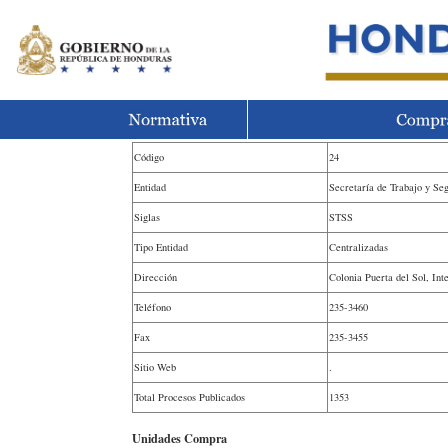
Código
24
Entidad
Secretaría de Trabajo y Se
Siglas
STSS
Tipo Entidad
Centralizadas
Dirección
Colonia Puerta del Sol, In
Teléfono
235-3460
Fax
235-3455
Sitio Web
.
Total Procesos Publicados
1353
Unidades Compra