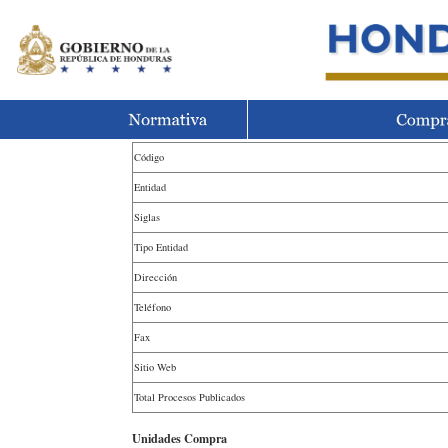
Código
Entidad
Siglas
Tipo Entidad
Dirección
Teléfono
Fax
Sitio Web
Total Procesos Publicados
Unidades Compra