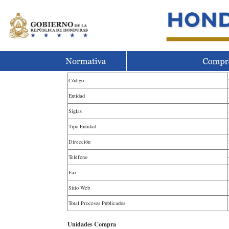
Código
Entidad
Siglas
Tipo Entidad
Dirección
Teléfono
Fax
Sitio Web
Total Procesos Publicados
Unidades Compra