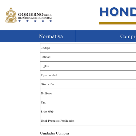
Código
Entidad
Siglas
Tipo Entidad
Dirección
Teléfono
Fax
Sitio Web
Total Procesos Publicados
Unidades Compra