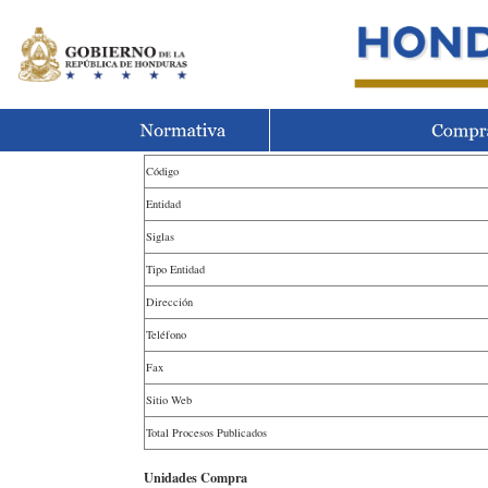
Código
Entidad
Siglas
Tipo Entidad
Dirección
Teléfono
Fax
Sitio Web
Total Procesos Publicados
Unidades Compra