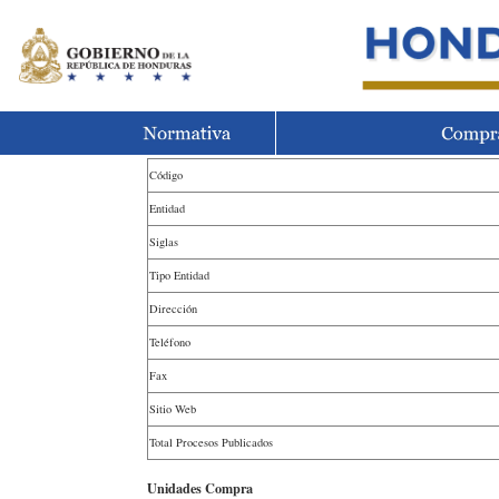
Código
Entidad
Siglas
Tipo Entidad
Dirección
Teléfono
Fax
Sitio Web
Total Procesos Publicados
Unidades Compra