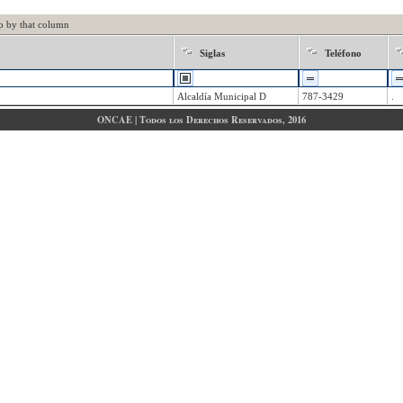
p by that column
Siglas
Teléfono
Alcaldía Municipal D
787-3429
.
ONCAE | Todos los Derechos Reservados, 2016