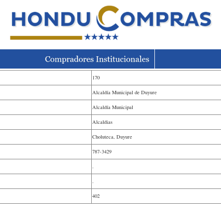
170
Alcaldía Municipal de Duyure
Alcaldía Municipal
Alcaldias
Choluteca, Duyure
787-3429
.
.
402