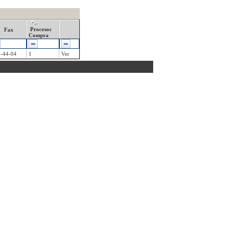
Procesos
Fax
Compra
-44-04
1
Ver