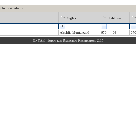
p by that column
Siglas
Teléfono
Alcaldía Municipal d
670-44-04
670
ONCAE | Todos los Derechos Reservados, 2016