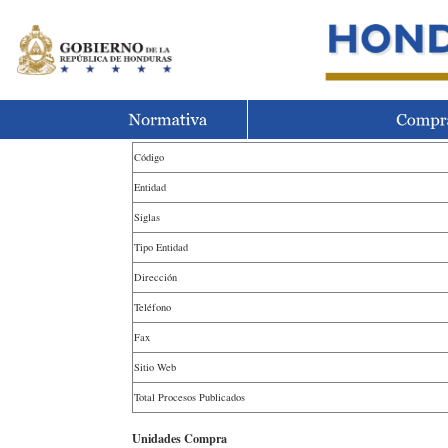
Código
Entidad
Siglas
Tipo Entidad
Dirección
Teléfono
Fax
Sitio Web
Total Procesos Publicados
Unidades Compra