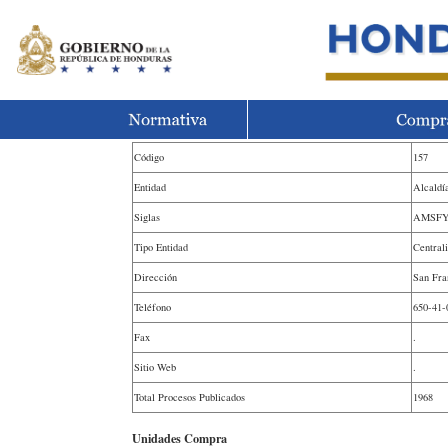
Código
157
Entidad
Alcaldí
Siglas
AMSF
Tipo Entidad
Central
Dirección
San Fra
Teléfono
650-41-
Fax
.
Sitio Web
.
Total Procesos Publicados
1968
Unidades Compra