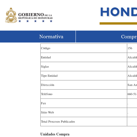
Código
156
Entidad
Alcald
Siglas
Alcald
Tipo Entidad
Alcald
Dirección
San An
Teléfono
660-51
Fax
.
Sitio Web
.
Total Procesos Publicados
Unidades Compra