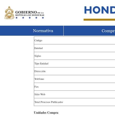
Código
Entidad
Siglas
Tipo Entidad
Dirección
Teléfono
Fax
Sitio Web
Total Procesos Publicados
Unidades Compra