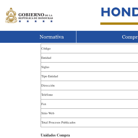
Código
Entidad
Siglas
Tipo Entidad
Dirección
Teléfono
Fax
Sitio Web
Total Procesos Publicados
Unidades Compra